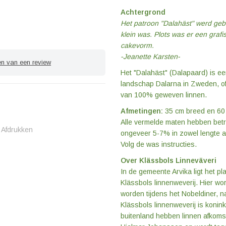
Achtergrond
Het patroon "Dalahäst" werd gebo
klein was. Plots was er een graf
cakevorm.
-Jeanette Karsten-
en van een review
Het "Dalahäst" (Dalapaard) is ee
landschap Dalarna in Zweden, of 
van 100% geweven linnen.
Afmetingen:
35 cm breed en 60
Alle vermelde maten hebben bet
Afdrukken
ongeveer 5-7% in zowel lengte a
Volg de was instructies.
Over Klässbols Linneväveri
In de gemeente Arvika ligt het p
Klässbols linnenweverij. Hier wo
worden tijdens het Nobeldiner, na
Klässbols linnenweverij is konin
buitenland hebben linnen afkomst