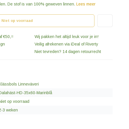
en. De stof is van 100% geweven linnen.
Lees meer
Niet op voorraad
af €50,=
Wij pakken het altijd leuk voor je in!
ign
Veilig afrekenen via iDeal of Riverty
Niet tevreden? 14 dagen retourrecht
Klässbols Linneväveri
Dalahäst-HD-35x60-Marinblå
Niet op voorraad
2-3 weken