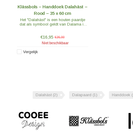
Klässbols – Handdoek Dalahäst –
Rood – 35 x 60 cm
Het "Dalahäst" is een houten paardje
dat als symbool geldt van Dalarna in
Zweden en tegenwoordig ook van heel
Zweden. De stof is van 100% geweven
€16,95
linnen.
€26,00
Niet beschikbaar
Vergelijk
Dalahäst
(2)
Dalapaard
(1)
Handdoek