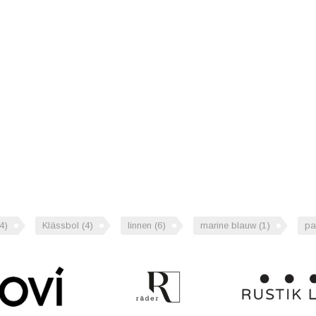
(4)
Klässbol
(4)
linnen
(6)
marine blauw
(1)
pa