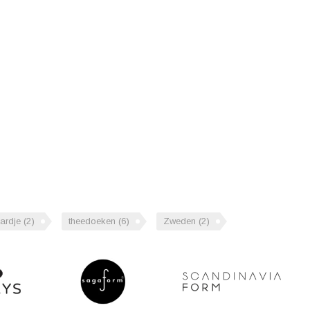
ardje
(2)
theedoeken
(6)
Zweden
(2)