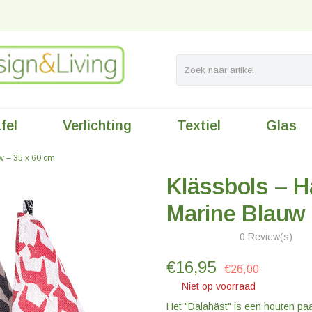
fel
Verlichting
Textiel
Glas
w – 35 x 60 cm
Klässbols – 
Marine Blauw 
0 Review(s)
€
16,95
€26,00
Niet op voorraad
Het "Dalahäst" is een houten pa