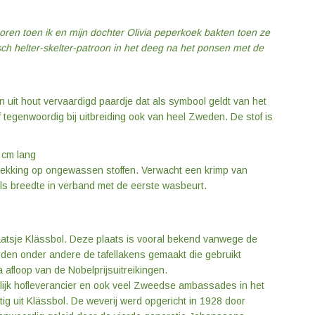
ren toen ik en mijn dochter Olivia peperkoek bakten toen ze
isch helter-skelter-patroon in het deeg na het ponsen met de
n uit hout vervaardigd paardje dat als symbool geldt van het
tegenwoordig bij uitbreiding ook van heel Zweden. De stof is
 cm lang
rekking op ongewassen stoffen. Verwacht een krimp van
ls breedte in verband met de eerste wasbeurt.
laatsje Klässbol. Deze plaats is vooral bekend vanwege de
rden onder andere de tafellakens gemaakt die gebruikt
 afloop van de Nobelprijsuitreikingen.
klijk hofleverancier en ook veel Zweedse ambassades in het
ig uit Klässbol. De weverij werd opgericht in 1928 door