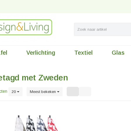
fel
Verlichting
Textiel
Glas
etagd met Zweden
cten
20
Meest bekeken