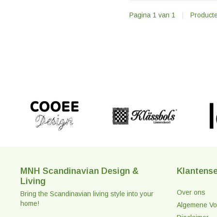
Pagina 1 van 1
|
Product
MNH Scandinavian Design &
Klantense
Living
Over ons
Bring the Scandinavian living style into your
home!
Algemene Vo