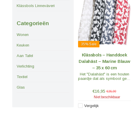
Klässbols Linneväveri
Categorieën
Wonen
35%
Sale
Keuken
Klässbols – Handdoek
Aan Tafel
Dalahäst – Marine Blauw
Verlichting
– 35 x 60 cm
Het "Dalahäst" is een houten
Textiel
paardje dat als symbool geldt
van Dalarna in Zweden en
tegenwoordig ook van heel
Glas
€16,95
Zweden. De stof is van 100%
€26,00
geweven linnen.
Niet beschikbaar
Vergelijk