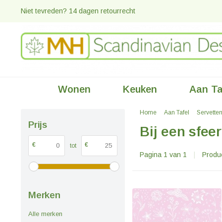
Niet tevreden? 14 dagen retourrecht
Wonen
Keuken
Aan Ta
Home
Aan Tafel
Servette
Prijs
Bij een sfee
€
€
tot
Pagina 1 van 1
|
Produ
Merken
Alle merken