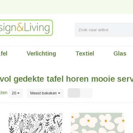
fel
Verlichting
Textiel
Glas
n
rvol gedekte tafel horen mooie ser
cten
20
Meest bekeken