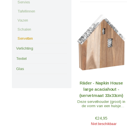
Servies
Tafellinnen
Vazen
Schalen
Servetten
Verlichting
Textiel
Glas
Räder - Napkin House
large acaciahout -
(servetmaat 33x33cm)
Deze servethouder (groot) in
de vorm van een huisje
gemaakt van onbehandeld
acaciahout is een handig
€24,95
accessoire en de nieuwe
favoriete plek voor je
Niet beschikbaar