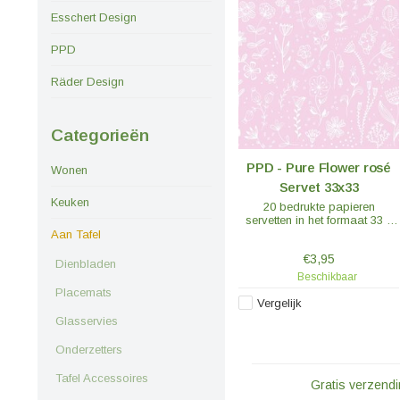
Esschert Design
PPD
Räder Design
Categorieën
PPD - Pure Flower rosé
Wonen
Servet 33x33
Keuken
20 bedrukte papieren
servetten in het formaat 33 x
33 cm of 16,5 x 16,5 cm
Aan Tafel
(lunchformaat), 3-laags,
€3,95
materiaal: 100% tissue,
Dienbladen
lichtechte kleuren, chloorvrij
Beschikbaar
gebleekt, FSC-gecertificeerd.
Placemats
Vergelijk
Glasservies
Onderzetters
Tafel Accessoires
Gratis verzendi