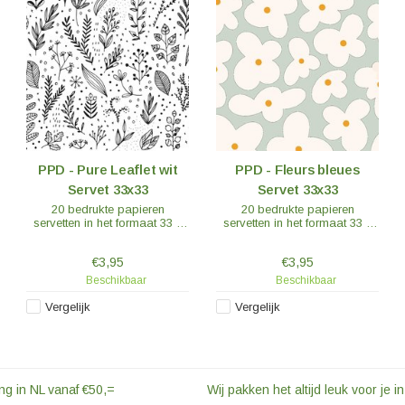
PPD - Pure Leaflet wit
PPD - Fleurs bleues
Servet 33x33
Servet 33x33
20 bedrukte papieren
20 bedrukte papieren
servetten in het formaat 33 x
servetten in het formaat 33 x
33 cm of 16,5 x 16,5 cm
33 cm of 16,5 x 16,5 cm
(lunchformaat), 3-laags,
(lunchformaat), 3-laags,
€3,95
€3,95
materiaal: 100% tissue,
materiaal: 100% tissue,
lichtechte kleuren, chloorvrij
lichtechte kleuren, chloorvrij
Beschikbaar
Beschikbaar
gebleekt, FSC-gecertificeerd.
gebleekt, FSC-gecertificeerd.
Vergelijk
Vergelijk
ng in NL vanaf €50,=
Wij pakken het altijd leuk voor je in