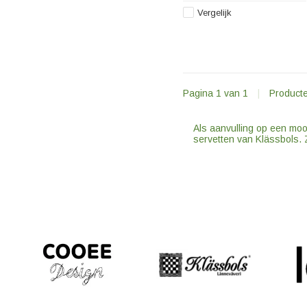
servetten.
Vergelijk
Pagina 1 van 1
|
Product
Als aanvulling op een mooi
servetten van Klässbols. Z