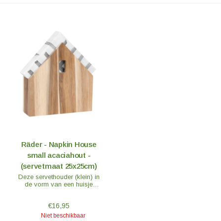
Räder - Napkin House
small acaciahout -
(servetmaat 25x25cm)
Deze servethouder (klein) in
de vorm van een huisje
gemaakt van onbehandeld
acaciahout is een handig
€16,95
accessoire en de nieuwe
favoriete plek voor je
Niet beschikbaar