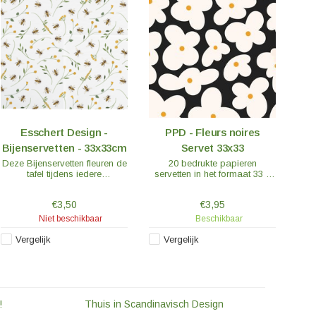
Esschert Design -
PPD - Fleurs noires
Bijenservetten - 33x33cm
Servet 33x33
Deze Bijenservetten fleuren de
20 bedrukte papieren
tafel tijdens iedere
servetten in het formaat 33 x
gelegenheid op. Perfect voor
33 cm of 16,5 x 16,5 cm
het ontbijt, lunch, thee,
(lunchformaat), 3-laags,
€3,50
€3,95
tuinfeestjes en diners.
materiaal: 100% tissue,
lichtechte kleuren, chloorvrij
Niet beschikbaar
Beschikbaar
gebleekt, FSC-gecertificeerd.
Vergelijk
Vergelijk
!
Thuis in Scandinavisch Design