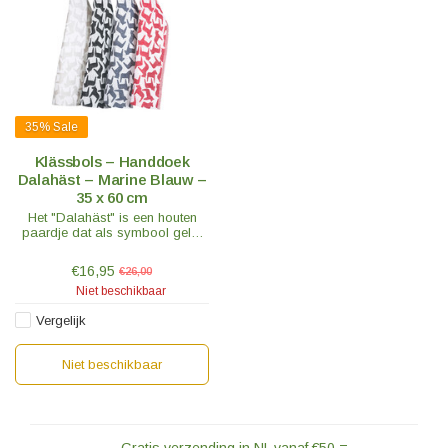
35%
Sale
Klässbols – Handdoek
Dalahäst – Marine Blauw –
35 x 60 cm
Het "Dalahäst" is een houten
paardje dat als symbool geldt
van Dalarna in Zweden en
tegenwoordig ook van heel
€16,95
€26,00
Zweden. De stof is van 100%
Niet beschikbaar
geweven linnen.
Vergelijk
Niet beschikbaar