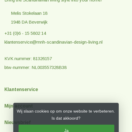
Melis Stokelaan 18
1948 DA Beverwijk
+31 (0)6 - 15 5802 14
klantenservice@mnh-scandinavian-design-living.nl
KVK nummer: 81326157
btw-nummer: NL003557328B38
Klantenservice
Mijn account
Wij slaan cookies op om onze website te verbeteren.
Is dat akkoord?
Nieuwsbrief
Ja