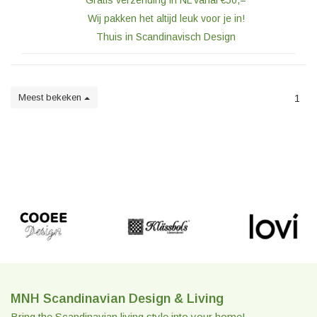
Gratis verzending in NL vanaf €50,=
Wij pakken het altijd leuk voor je in!
Thuis in Scandinavisch Design
Meest bekeken
1
MNH Scandinavian Design & Living
Bring the Scandinavian living style into your home!