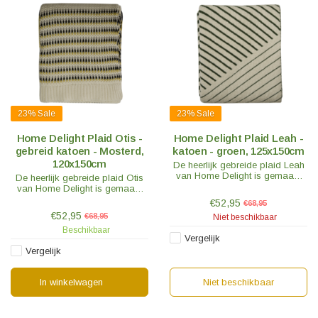
23%
Sale
23%
Sale
Home Delight Plaid Otis -
Home Delight Plaid Leah -
gebreid katoen - Mosterd,
katoen - groen, 125x150cm
120x150cm
De heerlijk gebreide plaid Leah
van Home Delight is gemaakt
De heerlijk gebreide plaid Otis
van warm katoen. Het plaid heeft
van Home Delight is gemaakt
een mooi groen gestreept
van warm katoen. Het plaid heeft
€52,95
€68,95
patroon. Kruip lekker onder dit
een mosterd gekleurd streep
€52,95
€68,95
Niet beschikbaar
plaid!
patroon. Kruip lekker onder dit
Beschikbaar
plaid!
Vergelijk
Vergelijk
In winkelwagen
Niet beschikbaar