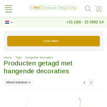
0
0
MENU
+31 (0)6 - 15 5802 14
Open filters
Home
Tags
hangende decoraties
Producten getagd met
hangende decoraties
Meest bekeken
1
2