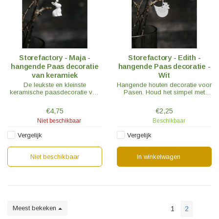
Storefactory - Maja -
Storefactory - Edith -
hangende Paas decoratie
hangende Paas decoratie -
van keramiek
Wit
De leukste en kleinste
Hangende houten decoratie voor
keramische paasdecoratie van
Pasen. Houd het simpel met
Storefactory is er.
alleen deze hangers, of vul aan
met andere paas versieringen uit
€4,75
€2,25
onze selectie.
Niet beschikbaar
Beschikbaar
Vergelijk
Vergelijk
Niet beschikbaar
In winkelwagen
Meest bekeken
1
2