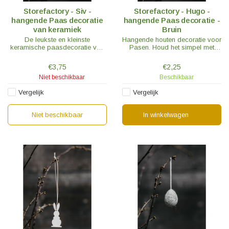
Storefactory - Siv -
Storefactory - Hugo -
hangende Paas decoratie
hangende Paas decoratie -
van keramiek
Bruin
De leukste en kleinste
Hangende houten decoratie voor
keramische paasdecoratie van
Pasen. Houd het simpel met
Storefactory is er.
alleen deze hangers, of vul aan
met andere paas versieringen uit
€3,75
€2,25
onze selectie.
Niet beschikbaar
Beschikbaar
Vergelijk
Vergelijk
Niet beschikbaar
In winkelwagen