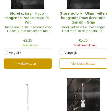
Storefactory - Hugo -
Storefactory - Ullas - vilten
hangende Paas decoratie -
hangende Paas decoratie
Wit
(small) - Grijs
Hangende houten decoratie voor
Mooi wollen vilt ei met hanger.
Pasen. Houd het simpel met
Past mooi in de paastak, op
alleen deze hangers, of vul aan
cadeauverpakking of als
met andere paas versieringen uit
decoratie op het dressoir.
€2,25
€5,75
onze selectie.
Beschikbaar
Niet beschikbaar
Vergelijk
Vergelijk
In winkelwagen
Niet beschikbaar