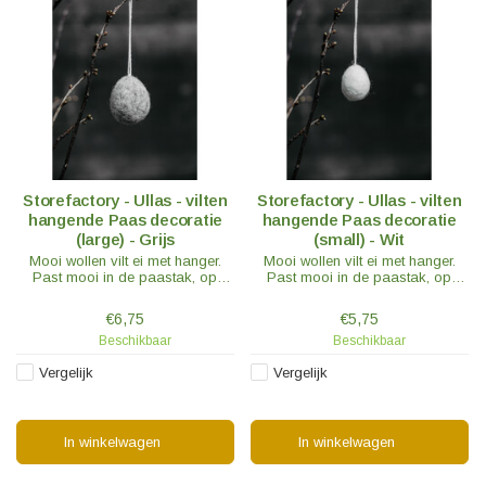
Storefactory - Ullas - vilten
Storefactory - Ullas - vilten
hangende Paas decoratie
hangende Paas decoratie
(large) - Grijs
(small) - Wit
Mooi wollen vilt ei met hanger.
Mooi wollen vilt ei met hanger.
Past mooi in de paastak, op
Past mooi in de paastak, op
cadeauverpakking of als
cadeauverpakking of als
decoratie op het dressoir.
decoratie op het dressoir.
€6,75
€5,75
Beschikbaar
Beschikbaar
Vergelijk
Vergelijk
In winkelwagen
In winkelwagen