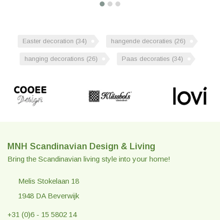
Easter decoration
(34)
hangende decoraties
(26)
hanging decorations
(26)
Paas decoraties
(34)
MNH Scandinavian Design & Living
Bring the Scandinavian living style into your home!
Melis Stokelaan 18
1948 DA Beverwijk
+31 (0)6 - 15 5802 14