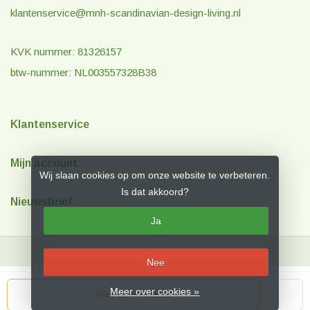
klantenservice@mnh-scandinavian-design-living.nl
KVK nummer: 81326157
btw-nummer: NL003557328B38
Klantenservice
Mijn account
Wij slaan cookies op om onze website te verbeteren.
Is dat akkoord?
Nieuwsbrief
Ja
Nee
© Copyright 2026 MNH Scandinavian Design & Living
- Theme by
Frontlabel
Meer over cookies »
Niet op voorraad
- Powered by
Lightspeed