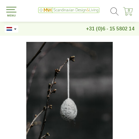
0
0
MENU
+31 (0)6 - 15 5802 14