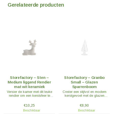
Gerelateerde producten
Storefactory – Sten –
Storefactory – Granbo
Medium liggend Rendier
Small – Glazen
mat wit keramiek
Sparrenboom
Versier de kamer met dit leuke
Creëer een stijlvol en modern
rendier om een kerstsfeer te
kerstgevoel met de glazen
creëren. Sten is mooi te
Granbo sparrenboom.
combineren met al onze andere
€10,25
€8,90
kerstversieringen of figuren.
Beschikbaar
Beschikbaar