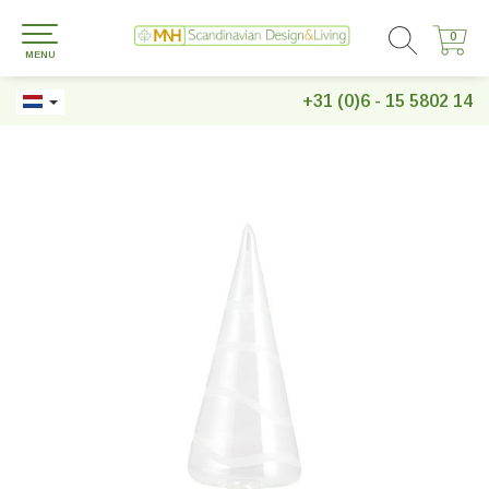
0
0
MENU
+31 (0)6 - 15 5802 14