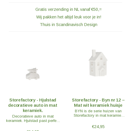
Gratis verzending in NL vanaf €50,=
Wij pakken het altijd leuk voor je in!
Thuis in Scandinavisch Design
Storefactory - Hjulstad
Storefactory - Byn nr 12 –
decoratieve auto in mat
Mat wit keramiek huisje
keramiek.
BYN is de serie huizen van
Storefactory in mat keramiek
Decoratieve auto in mat
waarmee oneindig veel
keramiek. Hjulstad past perfect
combinatiemogelijkheden zijn te
in het Storefactory Kerstdorp van
€24,95
maken.
Byn huisjes of in een stilleven op