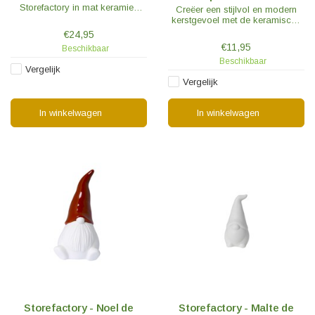
Storefactory in mat keramiek
Creëer een stijlvol en modern
waarmee oneindig veel
kerstgevoel met de keramische
combinatiemogelijkheden zijn te
spar Granbacken.
€24,95
maken.
€11,95
Beschikbaar
Beschikbaar
Vergelijk
Vergelijk
In winkelwagen
In winkelwagen
Storefactory - Noel de
Storefactory - Malte de