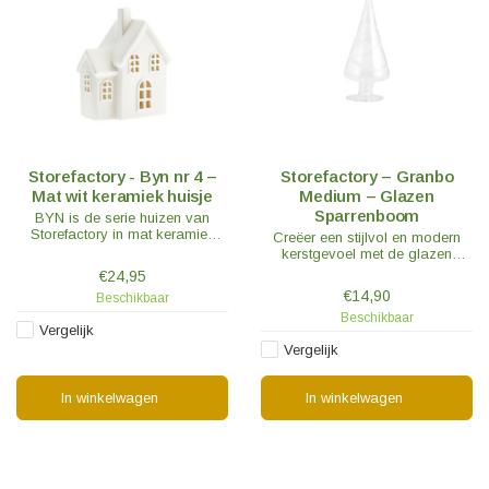
Storefactory - Byn nr 4 –
Storefactory – Granbo
Mat wit keramiek huisje
Medium – Glazen
Sparrenboom
BYN is de serie huizen van
Storefactory in mat keramiek
Creëer een stijlvol en modern
waarmee oneindig veel
kerstgevoel met de glazen
combinatiemogelijkheden zijn te
Granbo sparrenboom.
€24,95
maken.
€14,90
Beschikbaar
Beschikbaar
Vergelijk
Vergelijk
In winkelwagen
In winkelwagen