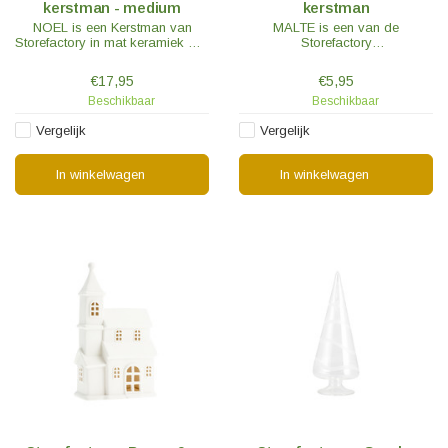
kerstman - medium
kerstman
NOEL is een Kerstman van
MALTE is een van de
Storefactory in mat keramiek met
Storefactory
een rood geglazuurde muts.
miniatuurkerstmannen in mat
keramiek en is perfect om met
€17,95
€5,95
de Byn huisjes te combineren
Beschikbaar
Beschikbaar
Vergelijk
Vergelijk
In winkelwagen
In winkelwagen