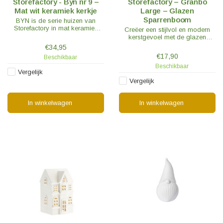
Storefactory - Byn nr 9 –
Storefactory – Granbo
Mat wit keramiek kerkje
Large – Glazen
Sparrenboom
BYN is de serie huizen van
Storefactory in mat keramiek
Creëer een stijlvol en modern
waarmee oneindig veel
kerstgevoel met de glazen
combinatiemogelijkheden zijn te
Granbo sparrenboom.
€34,95
maken.
€17,90
Beschikbaar
Beschikbaar
Vergelijk
Vergelijk
In winkelwagen
In winkelwagen