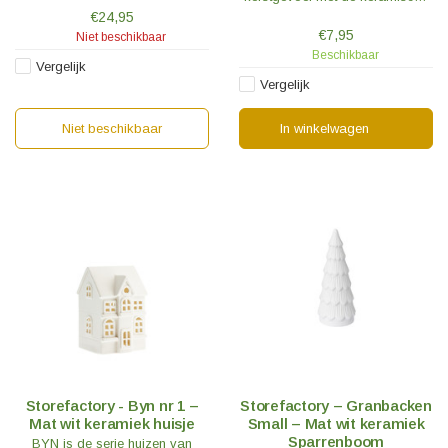
combinatiemogelijkheden zijn te
spar Grandsund.
€24,95
maken.
€7,95
Niet beschikbaar
Beschikbaar
Vergelijk
Vergelijk
Niet beschikbaar
In winkelwagen
Storefactory - Byn nr 1 –
Storefactory – Granbacken
Mat wit keramiek huisje
Small – Mat wit keramiek
Sparrenboom
BYN is de serie huizen van