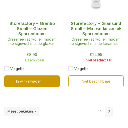
Storefactory – Granbo
Storefactory – Gransund
Small – Glazen
Small – Mat wit keramiek
Sparrenboom
Sparrenboom
Creëer een stijlvol en modern
Creëer een stijlvol en modern
kerstgevoel met de glazen
kerstgevoel met de keramische
Granbo sparrenboom.
spar Grandsund.
€8,90
€14,95
Beschikbaar
Niet beschikbaar
Vergelijk
Vergelijk
In winkelwagen
Niet beschikbaar
Meest bekeken
1
2