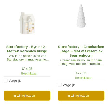
Storefactory - Byn nr 2 –
Storefactory – Granbacken
Mat wit keramiek huisje
Large – Mat wit keramiek
Sparrenboom
BYN is de serie huizen van
Storefactory in mat keramiek
Creëer een stijlvol en modern
waarmee oneindig veel
kerstgevoel met de keramische
combinatiemogelijkheden zijn te
spar Granbacken.
€24,95
maken.
€22,95
Beschikbaar
Beschikbaar
Vergelijk
Vergelijk
In winkelwagen
In winkelwagen