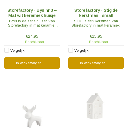
Storefactory - Byn nr 3 –
Storefactory - Stig de
Mat wit keramiek huisje
kerstman - small
BYN is de serie huizen van
STIG is een Kerstman van
Storefactory in mat keramiek
Storefactory in mat keramiek.
waarmee oneindig veel
combinatiemogelijkheden zijn te
€24,95
€15,95
maken.
Beschikbaar
Beschikbaar
Vergelijk
Vergelijk
In winkelwagen
In winkelwagen