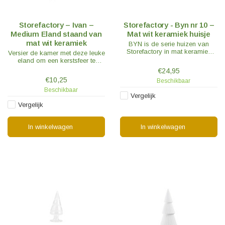
Storefactory – Ivan –
Storefactory - Byn nr 10 –
Medium Eland staand van
Mat wit keramiek huisje
mat wit keramiek
BYN is de serie huizen van
Storefactory in mat keramiek
Versier de kamer met deze leuke
waarmee oneindig veel
eland om een kerstsfeer te
combinatiemogelijkheden zijn te
creëren. Ivan is mooi te
€24,95
maken.
combineren met al onze andere
€10,25
Beschikbaar
kerstversieringen of figuren.
Beschikbaar
Vergelijk
Vergelijk
In winkelwagen
In winkelwagen