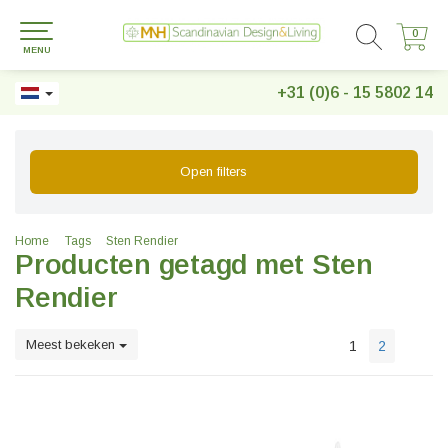
0
0
MENU
+31 (0)6 - 15 5802 14
Open filters
Home
Tags
Sten Rendier
Producten getagd met Sten
Rendier
Meest bekeken
1
2