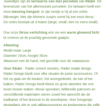
Juweeltjes zijn de
lantaarns van mat porselein
van
Räder
. Dé
leverancier van het allermooiste porselein. De lantaarn heeft een
mooi
messing hengsel
. In zijn eentje is hij al een echte
blikvanger. Met zijn kleinere zusjes vormt hij een mooi decor.
De reeks bestaat uit 4 maten (large, small, mini en extra small).
Doe onze
Sirius verlichting
erin om een
warm gloeiend licht
te creëren uit de prachtig gevormde gaatjes.
Afmeting:
Model maat: Large
Diameter 20cm, hoogte 30cm.
Afwassen met de hand, niet geschikt voor de vaatwasser.
Over Räder
- Räder creëert emoties. Räder maakt design.
Räder Design biedt voor elke situatie de juiste accessoires. Of
het nu gaat om de keuken, het woongedeelte, de tuin of het
balkon, Räder Design biedt kleine en grote attenties die ons
leven mooier maken. Mooie spreuken, liefdevolle patronen en
verschillende materialen sieren zowel het aanrecht als de
badkamer of het dressoir in de woonkamer. Voor hongerige
designfans zijn er ook tafelaccessoires en keukengerei die zelfs