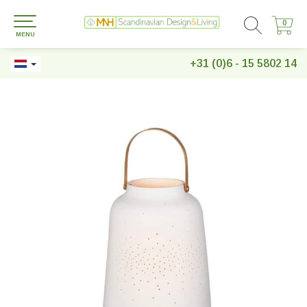
0
0
MENU
+31 (0)6 - 15 5802 14