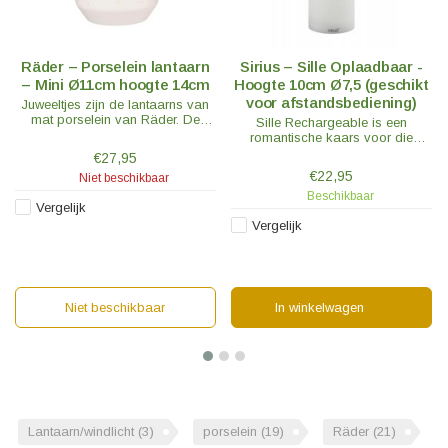
Räder – Porselein lantaarn
Sirius – Sille Oplaadbaar -
– Mini Ø11cm hoogte 14cm
Hoogte 10cm Ø7,5 (geschikt
voor afstandsbediening)
Juweeltjes zijn de lantaarns van
mat porselein van Räder. De
Sille Rechargeable is een
lantaarn mini heeft een mooi
romantische kaars voor die
messing hengsel en is een echte
gezellige momenten. De
€27,95
blikvanger.
combinatie van Sille's vlam en
€22,95
Niet beschikbaar
lont maakt van Sille de meest
Beschikbaar
levensechte LED-kaars op de
Vergelijk
markt.
Vergelijk
Niet beschikbaar
In winkelwagen
Lantaarn/windlicht
(3)
porselein
(19)
Räder
(21)