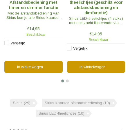
Afstandsbediening met
theelichtjes (geschikt voor
timer en dimmer functie
afstandsbediening en
dimfunctie)
Met de afstandsbediening van
Sirius kun je alle Sirius kaarsen
Sirius LED-theelichtjes (4 stuks)
tegelijkertijd aan en uit te doen of
met een zacht flikkerende vlam.
gebruik maken van de handige
De vlam beweegt niet, maar ziet
€14,95
timer en dimmer functie.
er net zo flikkerend uit als een
€14,95
Beschikbaar
echte vlam.
Beschikbaar
Vergelijk
Vergelijk
In winkelwagen
In winkelwagen
Sirius
(29)
Sirius kaarsen afstandsbediening
(19)
Sirius LED-theelichtjes
(10)