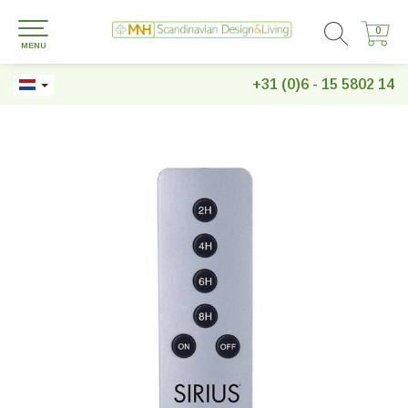
0
0
MENU
+31 (0)6 - 15 5802 14