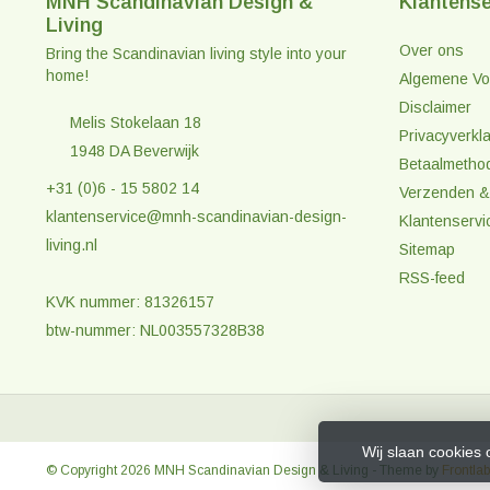
MNH Scandinavian Design &
Klantense
Living
Over ons
Bring the Scandinavian living style into your
home!
Algemene Vo
Disclaimer
Melis Stokelaan 18
Privacyverkla
1948 DA Beverwijk
Betaalmetho
+31 (0)6 - 15 5802 14
Verzenden &
klantenservice@mnh-scandinavian-design-
Klantenservi
living.nl
Sitemap
RSS-feed
KVK nummer: 81326157
btw-nummer: NL003557328B38
Wij slaan cookies
© Copyright 2026 MNH Scandinavian Design & Living
- Theme by
Frontlab