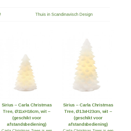
!
Thuis in Scandinavisch Design
Sirius – Carla Christmas
Sirius – Carla Christmas
Tree, Ø11xH16cm, wit –
Tree, Ø13xH23cm, wit –
(geschikt voor
(geschikt voor
afstandsbediening)
afstandsbediening)
Carla Christmas Trees is een
Carla Christmas Trees is een