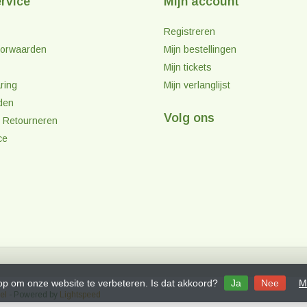
rvice
Mijn account
Registreren
orwaarden
Mijn bestellingen
Mijn tickets
ring
Mijn verlanglijst
den
Volg ons
 Retourneren
ce
 op om onze website te verbeteren. Is dat akkoord?
Ja
Nee
M
el
- Powered by
Lightspeed