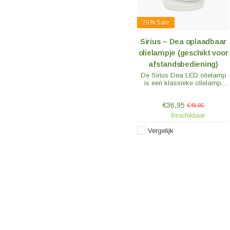
26%
Sale
Sirius – Dea oplaadbaar
olielampje (geschikt voor
afstandsbediening)
De Sirius Dea LED olielamp
is een klassieke olielamp,
gewoon zonder olie. Deze
prachtige herinterpretatie van
€36,95
de klassieke olielamp
€49,95
herschept de gezelligheid van
Beschikbaar
de "oude" olielampen
simpelweg zonder roet en
Vergelijk
geur.