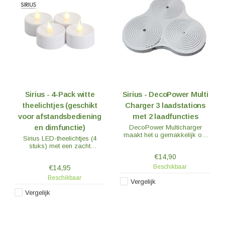
Sirius - 4-Pack witte
Sirius - DecoPower Multi
theelichtjes (geschikt
Charger 3 laadstations
voor afstandsbediening
met 2 laadfuncties
en dimfunctie)
DecoPower Multicharger
maakt het u gemakkelijk om
Sirius LED-theelichtjes (4
nacht na nacht op te
stuks) met een zacht
verlichten, zonder dat u zich
flikkerende vlam. De vlam
€14,90
zorgen hoeft te maken over
beweegt niet, maar ziet er net
batterijen. Het discrete ontwerp
Beschikbaar
€14,95
zo flikkerend uit als een echte
van het laadstation past op
vlam.
Beschikbaar
de meeste plekken in huis om
Vergelijk
op te laden.
Vergelijk