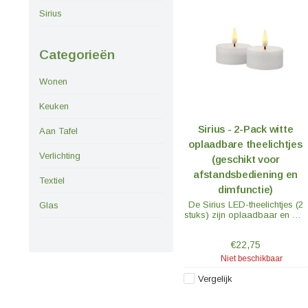
Sirius
Categorieën
Wonen
Keuken
Sirius - 2-Pack witte
Aan Tafel
oplaadbare theelichtjes
Verlichting
(geschikt voor
afstandsbediening en
Textiel
dimfunctie)
De Sirius LED-theelichtjes (2
Glas
stuks) zijn oplaadbaar en met
hun zacht flikkerende vlam
zien ze er als een echte vlam
€22,75
uit.
Niet beschikbaar
Vergelijk