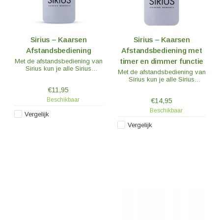
Sirius – Kaarsen
Sirius – Kaarsen
Afstandsbediening
Afstandsbediening met
timer en dimmer functie
Met de afstandsbediening van
Sirius kun je alle Sirius
Met de afstandsbediening van
kaarsen tegelijkertijd aan en
Sirius kun je alle Sirius
uit te doen of gebruik maken
kaarsen tegelijkertijd aan en
€11,95
van de handige timer functie.
uit te doen of gebruik maken
Beschikbaar
€14,95
van de handige timer en
dimmer functie.
Beschikbaar
Vergelijk
Vergelijk