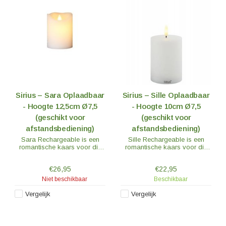
Sirius – Sara Oplaadbaar
Sirius – Sille Oplaadbaar
- Hoogte 12,5cm Ø7,5
- Hoogte 10cm Ø7,5
(geschikt voor
(geschikt voor
afstandsbediening)
afstandsbediening)
Sara Rechargeable is een
Sille Rechargeable is een
romantische kaars voor die
romantische kaars voor die
gezellige momenten. De kaars
gezellige momenten. De
heeft een rustiek oppervlak
combinatie van Sille's vlam
€26,95
€22,95
van stearine. De dynamiek
en lont maakt van Sille de
van de vlam en het design
meest levensechte LED-kaars
Niet beschikbaar
Beschikbaar
van de kaars zorgen voor een
op de markt.
authentiek en warm licht.
Vergelijk
Vergelijk