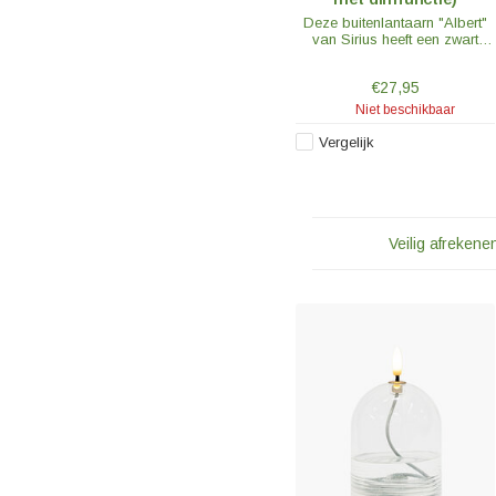
Deze buitenlantaarn "Albert"
van Sirius heeft een zwart
frame met een glazenkap. De
lantaarn is 23cm hoog en
€27,95
voorzien van een ketting om
op te kunnen hangen maar
Niet beschikbaar
kan ook neergezet worden.
Vergelijk
Veilig afrekenen