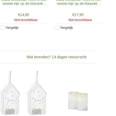
nieuwe kijk op de klassieke
nieuwe kijk op de klassieke
kerstboom. De kerstbomen
kerstboom. De kerstbomen
zijn gemaakt van echte wax
zijn gemaakt van echte wax
€14,95
€17,95
en hebben een zacht en warm
en hebben een zacht en warm
LED licht.
LED licht.
Niet beschikbaar
Niet beschikbaar
Vergelijk
Vergelijk
Niet tevreden? 14 dagen retourrecht