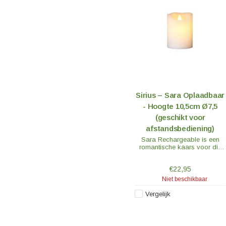
Sirius – Sara Oplaadbaar
- Hoogte 10,5cm Ø7,5
(geschikt voor
afstandsbediening)
Sara Rechargeable is een
romantische kaars voor die
gezellige momenten. De kaars
heeft een rustiek oppervlak
€22,95
van stearine. De dynamiek
van de vlam en het design
Niet beschikbaar
van de kaars zorgen voor een
authentiek en warm licht.
Vergelijk