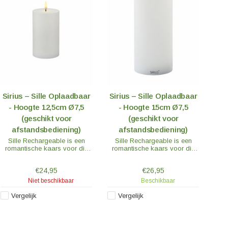
Sirius – Sille Oplaadbaar
Sirius – Sille Oplaadbaar
- Hoogte 12,5cm Ø7,5
- Hoogte 15cm Ø7,5
(geschikt voor
(geschikt voor
afstandsbediening)
afstandsbediening)
Sille Rechargeable is een
Sille Rechargeable is een
romantische kaars voor die
romantische kaars voor die
gezellige momenten. De
gezellige momenten. De
combinatie van Sille's vlam
combinatie van Sille's vlam
€24,95
€26,95
en lont maakt van Sille de
en lont maakt van Sille de
meest levensechte LED-kaars
meest levensechte LED-kaars
Niet beschikbaar
Beschikbaar
op de markt.
op de markt.
Vergelijk
Vergelijk