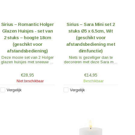
Sirius – Romantic Holger
Sirius – Sara Mini set 2
Glazen Huisjes - set van
stuks Ø5 x 6.5cm, Wit
2 stuks – hoogte 18cm
(geschikt voor
(geschikt voor
afstandsbediening met
afstandsbediening)
dimfunctie)
Deze mooie set van 2 Holger
Niets is gezelliger dan te
glazen huisjes met sneeuw en
decoreren met deze Sara mini
sterren geven een heerlijke
kaarsen. Ze zijn gemaakt uit
gezelligheid in huis of buiten
echte wax en geven een zacht
€28,95
€14,95
in de tuin.
en warm licht.
Niet beschikbaar
Beschikbaar
Vergelijk
Vergelijk