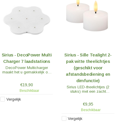
Sirius - DecoPower Multi
Sirius - Sille Tealight 2-
Charger 7 laadstations
pak witte theelichtjes
(geschikt voor
DecoPower Multicharger
maakt het u gemakkelijk om
afstandsbediening en
nacht na nacht op te
dimfunctie)
verlichten, zonder dat u zich
€19,90
zorgen hoeft te maken over
Sirius LED-theelichtjes (2
batterijen. Het discrete ontwerp
Beschikbaar
stuks) met een zacht
van het laadstation past op
flikkerende vlam. De vlam
de meeste plekken in huis om
Vergelijk
beweegt niet, maar ziet er net
op te laden.
€9,95
zo flikkerend uit als een echte
vlam.
Beschikbaar
Vergelijk