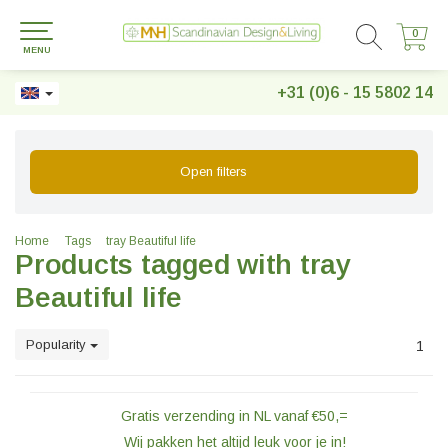
0
0
MENU
+31 (0)6 - 15 5802 14
Open filters
Home
Tags
tray Beautiful life
Products tagged with tray
Beautiful life
Popularity
1
Gratis verzending in NL vanaf €50,=
Wij pakken het altijd leuk voor je in!