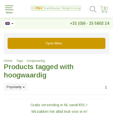
0
0
MENU
+31 (0)6 - 15 5802 14
Open filters
Home
Tags
hoogwaardig
Products tagged with
hoogwaardig
Popularity
1
Gratis verzending in NL vanaf €50,=
Wij pakken het altijd leuk voor je in!