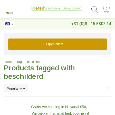
0
0
MENU
+31 (0)6 - 15 5802 14
Open filters
Home
Tags
beschilderd
Products tagged with
beschilderd
Popularity
1
Gratis verzending in NL vanaf €50,=
Wij pakken het altijd leuk voor je in!