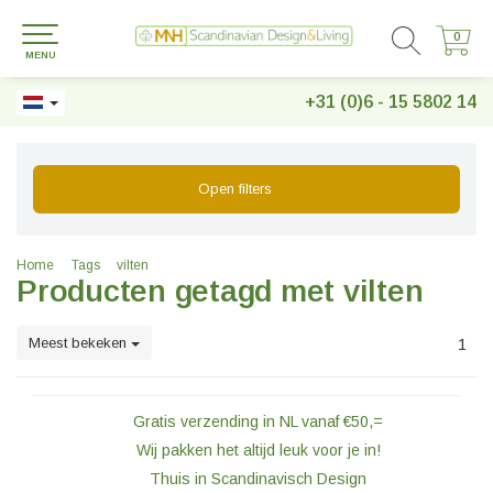
0
0
MENU
+31 (0)6 - 15 5802 14
Open filters
Home
Tags
vilten
Producten getagd met vilten
Meest bekeken
1
Gratis verzending in NL vanaf €50,=
Wij pakken het altijd leuk voor je in!
Thuis in Scandinavisch Design