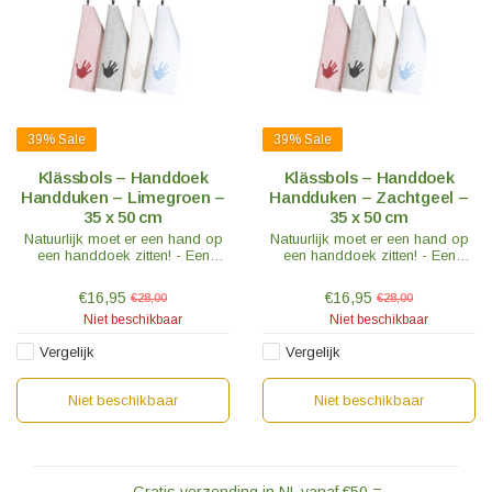
39%
Sale
39%
Sale
Klässbols – Handdoek
Klässbols – Handdoek
Handduken – Limegroen –
Handduken – Zachtgeel –
35 x 50 cm
35 x 50 cm
Natuurlijk moet er een hand op
Natuurlijk moet er een hand op
een handdoek zitten! - Een
een handdoek zitten! - Een
briljant idee dat kwam van de
briljant idee dat kwam van de
jonge Alf Levin uit Värmskog.
jonge Alf Levin uit Värmskog.
€16,95
€16,95
€28,00
€28,00
Niet beschikbaar
Niet beschikbaar
Vergelijk
Vergelijk
Niet beschikbaar
Niet beschikbaar