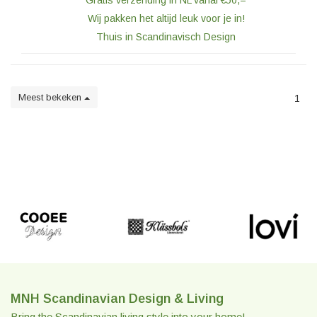
Gratis verzending in NL vanaf €50,=
Wij pakken het altijd leuk voor je in!
Thuis in Scandinavisch Design
Meest bekeken
1
MNH Scandinavian Design & Living
Bring the Scandinavian living style into your home!