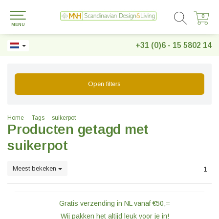
0
0
MENU
+31 (0)6 - 15 5802 14
Open filters
Home
Tags
suikerpot
Producten getagd met
suikerpot
Meest bekeken
1
Gratis verzending in NL vanaf €50,=
Wij pakken het altijd leuk voor je in!