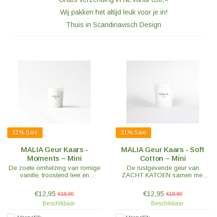
Wij pakken het altijd leuk voor je in!
Thuis in Scandinavisch Design
31%
Sale
31%
Sale
MALIA Geur Kaars -
MALIA Geur Kaars - Soft
Moments – Mini
Cotton – Mini
De zoete omhelzing van romige
De rustgevende geur van
vanille, troostend leer en
ZACHT KATOEN samen met
parmantig perzik wekken zalige
vanille en zachte musk, hints
dromen op - een perfecte
van peer en pruim creëren de
€12,95
€12,95
€18,90
€18,90
achtergrond voor die kostbare
perfecte illusie van een pas
Beschikbaar
Beschikbaar
MOMENTEN.
schoongemaakt huis.