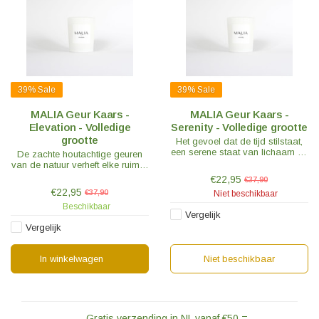
39%
Sale
39%
Sale
MALIA Geur Kaars -
MALIA Geur Kaars -
Elevation - Volledige
Serenity - Volledige grootte
grootte
Het gevoel dat de tijd stilstaat,
een serene staat van lichaam en
De zachte houtachtige geuren
geest. Romige muskusnoten
van de natuur verheft elke ruimte.
gecombineerd met de zachtheid
Citrusachtig en fris roept de
€22,95
€37,90
van de puurste geuren van de
helderheid van de geest op,
€22,95
€37,90
Niet beschikbaar
natuur.
verheft en verleidt alle zintuigen.
Beschikbaar
Vergelijk
Vergelijk
In winkelwagen
Niet beschikbaar
Gratis verzending in NL vanaf €50,=