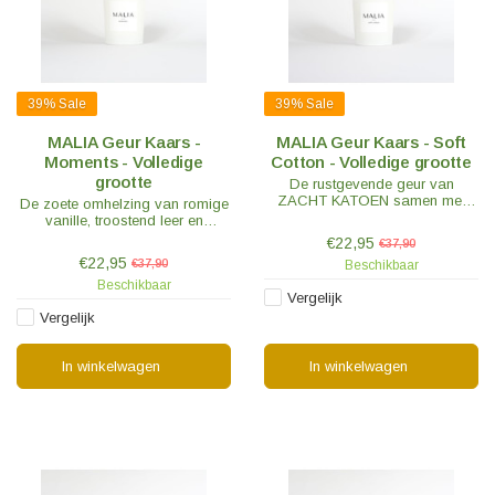
39%
Sale
39%
Sale
MALIA Geur Kaars -
MALIA Geur Kaars - Soft
Moments - Volledige
Cotton - Volledige grootte
grootte
De rustgevende geur van
ZACHT KATOEN samen met
De zoete omhelzing van romige
vanille en zachte musk, hints
vanille, troostend leer en
van peer en pruim creëren de
parmantig perzik wekken zalige
€22,95
€37,90
perfecte illusie van een pas
dromen op - een perfecte
€22,95
€37,90
Beschikbaar
schoongemaakt huis.
achtergrond voor die kostbare
Beschikbaar
MOMENTEN.
Vergelijk
Vergelijk
In winkelwagen
In winkelwagen