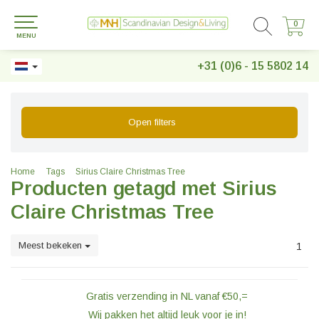
0
0
MENU
+31 (0)6 - 15 5802 14
Open filters
Home
Tags
Sirius Claire Christmas Tree
Producten getagd met Sirius
Claire Christmas Tree
Meest bekeken
1
Gratis verzending in NL vanaf €50,=
Wij pakken het altijd leuk voor je in!