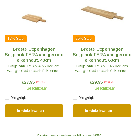
17%
Sale
25%
Sale
Broste Copenhagen
Broste Copenhagen
Snijplank TYRA van geolied
Snijplank TYRA van geolied
eikenhout, 40cm
eikenhout, 60cm
Snijplank TYRA 40x20x2 cm
Snijplank TYRA 60x20x2 cm
van geolied massief ijkenhout.
van geolied massief ijkenhout.
Door zijn vorm en eenvoud staat
Door zijn vorm en eenvoud staat
de snijplank ook prachtig in de
de snijplank ook prachtig in de
€27,95
€29,95
€33,50
€39,95
keuken.
keuken.
Beschikbaar
Beschikbaar
Vergelijk
Vergelijk
In winkelwagen
In winkelwagen