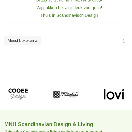
Gratis verzending in NL vanaf €50,=
Wij pakken het altijd leuk voor je in!
Thuis in Scandinavisch Design
Meest bekeken
1
MNH Scandinavian Design & Living
Bring the Scandinavian living style into your home!