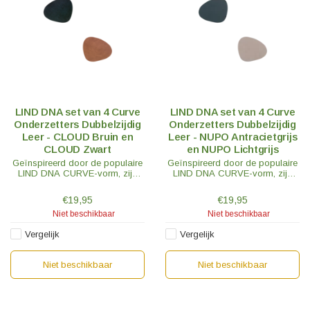
LIND DNA set van 4 Curve
LIND DNA set van 4 Curve
Onderzetters Dubbelzijdig
Onderzetters Dubbelzijdig
Leer - CLOUD Bruin en
Leer - NUPO Antracietgrijs
CLOUD Zwart
en NUPO Lichtgrijs
Geïnspireerd door de populaire
Geïnspireerd door de populaire
LIND DNA CURVE-vorm, zijn
LIND DNA CURVE-vorm, zijn
deze Curve onderzetters perfect
deze Curve onderzetters perfect
als aanvulling op je tafelsetting
als aanvulling op je tafelsetting
€19,95
€19,95
of als designstatement.
of als designstatement.
Niet beschikbaar
Niet beschikbaar
Vergelijk
Vergelijk
Niet beschikbaar
Niet beschikbaar