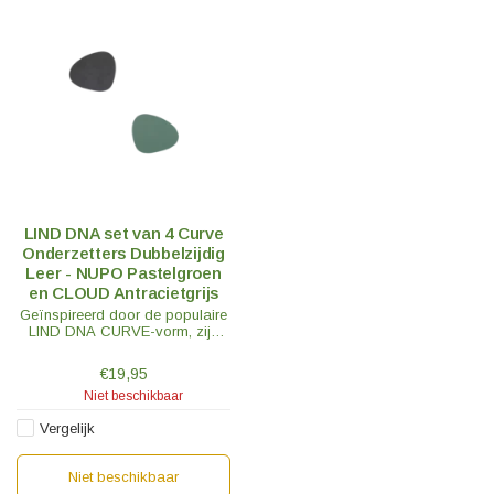
LIND DNA set van 4 Curve
Onderzetters Dubbelzijdig
Leer - NUPO Pastelgroen
en CLOUD Antracietgrijs
Geïnspireerd door de populaire
LIND DNA CURVE-vorm, zijn
deze Curve onderzetters perfect
als aanvulling op je tafelsetting
€19,95
of als designstatement.
Niet beschikbaar
Vergelijk
Niet beschikbaar