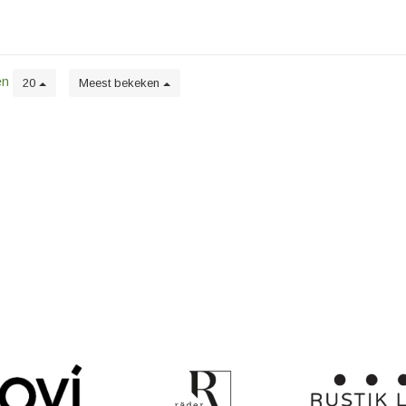
en
20
Meest bekeken