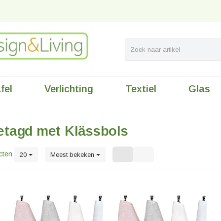
fel
Verlichting
Textiel
Glas
etagd met Klässbols
cten
20
Meest bekeken