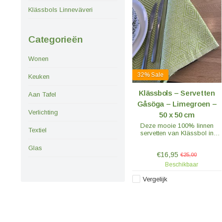
Klässbols Linneväveri
Categorieën
Wonen
32%
Sale
Keuken
Klässbols – Servetten
Aan Tafel
Gåsöga – Limegroen –
Verlichting
50 x 50 cm
Deze mooie 100% linnen
Textiel
servetten van Klässbol in
mooi fris groen zal elke
gedekte tafel een luxe
Glas
€16,95
uitstraling geven. Combineer
€25,00
ze met de Gåsöga tafel loper!
Beschikbaar
Vergelijk