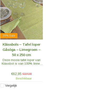
39%
Sale
Klässbols – Tafel loper
Gåsöga – Limegroen –
50 x 250 cm
Deze mooie tafel loper van
Klässbol is van 100% linnen
in mooi fris groen. Deze tafel
loper zal elke gedekte tafel net
€62,95
dat extra luxe en uitstraling
€104,00
geven.
Beschikbaar
Vergelijk