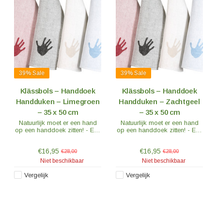
39%
Sale
39%
Sale
Klässbols – Handdoek
Klässbols – Handdoek
Handduken – Limegroen
Handduken – Zachtgeel
– 35 x 50 cm
– 35 x 50 cm
Natuurlijk moet er een hand
Natuurlijk moet er een hand
op een handdoek zitten! - Een
op een handdoek zitten! - Een
briljant idee dat kwam van de
briljant idee dat kwam van de
jonge Alf Levin uit Värmskog.
jonge Alf Levin uit Värmskog.
€16,95
€16,95
€28,00
€28,00
Niet beschikbaar
Niet beschikbaar
Vergelijk
Vergelijk