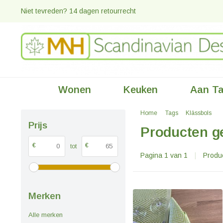
Niet tevreden? 14 dagen retourrecht
Wonen
Keuken
Aan Ta
Home
Tags
Klässbols
Prijs
Producten g
€
€
tot
Pagina 1 van 1
|
Produ
Merken
Alle merken