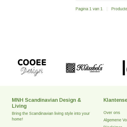
Pagina 1 van 1
|
Product
MNH Scandinavian Design &
Klantense
Living
Over ons
Bring the Scandinavian living style into your
home!
Algemene Vo