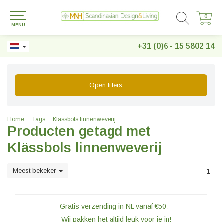
0
0
MENU
+31 (0)6 - 15 5802 14
Open filters
Home
Tags
Klässbols linnenweverij
Producten getagd met
Klässbols linnenweverij
Meest bekeken
1
Gratis verzending in NL vanaf €50,=
Wij pakken het altijd leuk voor je in!