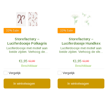
33%
Sale
33%
Sale
Storefactory –
Storefactory –
Luciferdoosje Polkagris
Luciferdoosje Hundkex
Luciferdoosje met motief aan
Luciferdoosje met motief aan
beide zijden. Verhoog de
beide zijden. Verhoog de sfeer
kerstsfeer en steek alle kaarsen
en steek alle kaarsen aan met
aan met deze lucifers.
deze lucifers.
€1,95
€1,95
€2,90
€2,90
Beschikbaar
Beschikbaar
Vergelijk
Vergelijk
In winkelwagen
In winkelwagen