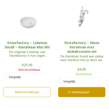
Storefactory – Lidatorp
Storefactory – Nisse
Small – Kandelaar Mat Wit
Kerstman met
stokdecoratie wit
De originele Lidatorp van
Storefactory is hun eigen,
De Kerstman houdt een stokje
originele ontwerp dat een
vast, hierdoor kun je deze aan
enorme hit is geworden en een
de rand van bijvoorbeeld een
€25,95
van hun bestsellers.
Lidatorp kandelaar van
€4,95
Niet beschikbaar
Storefactory hangen.
Beschikbaar
Vergelijk
Afmeting: 2×1×6cm
Vergelijk
Niet beschikbaar
In winkelwagen