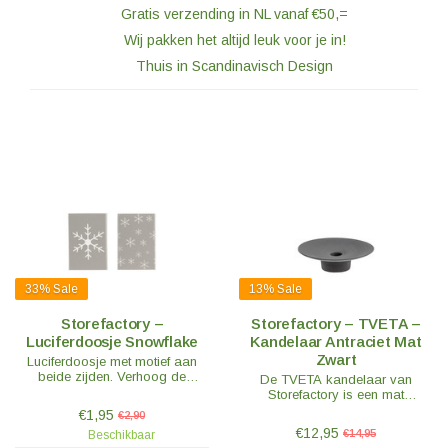
Gratis verzending in NL vanaf €50,=
Wij pakken het altijd leuk voor je in!
Thuis in Scandinavisch Design
33%
Sale
13%
Sale
Storefactory –
Storefactory – TVETA –
Luciferdoosje Snowflake
Kandelaar Antraciet Mat
Zwart
Luciferdoosje met motief aan
beide zijden. Verhoog de
De TVETA kandelaar van
kerstsfeer en steek alle kaarsen
Storefactory is een mat
aan met deze lucifers.
keramieken kandelaar. Een mooi
€1,95
€2,90
detail voor de tafelaankleding,
€12,95
€14,95
Beschikbaar
op de salontafel of op de