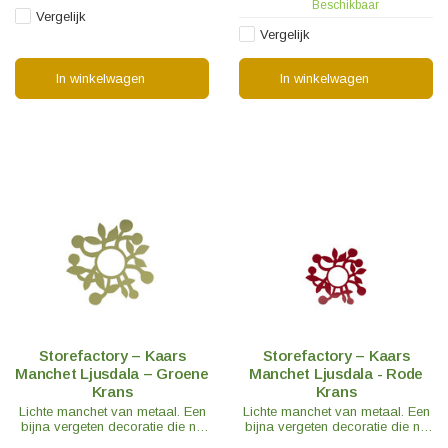
Beschikbaar
vensterbank.
Vergelijk
Vergelijk
In winkelwagen
In winkelwagen
Storefactory – Kaars
Storefactory – Kaars
Manchet Ljusdala – Groene
Manchet Ljusdala - Rode
Krans
Krans
Lichte manchet van metaal. Een
Lichte manchet van metaal. Een
bijna vergeten decoratie die nu
bijna vergeten decoratie die nu
een nieuw leven krijgt.
een nieuw leven krijgt.