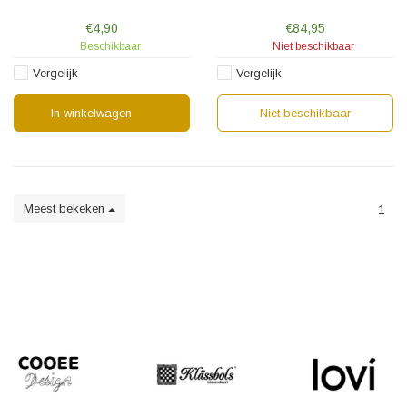
een nieuw leven krijgt.
ontworpen driearmige kandelaar
gemaakt van eikenhout en zorgt
€4,90
€84,95
voor onderscheidend vermogen
Beschikbaar
Niet beschikbaar
en warmte in uw huis.
Vergelijk
Vergelijk
In winkelwagen
Niet beschikbaar
Meest bekeken
1