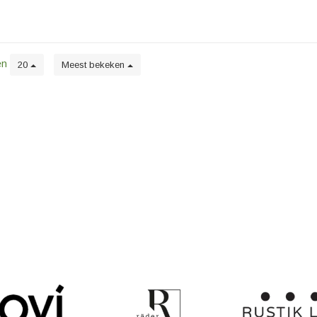
en
20
Meest bekeken