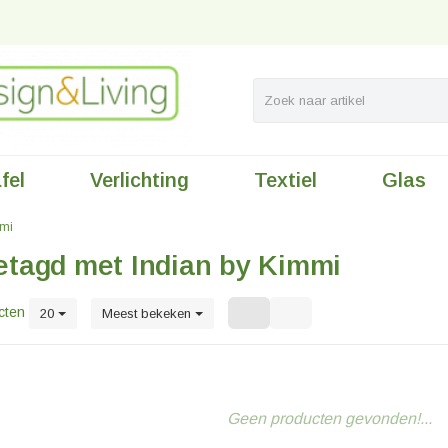
fel
Verlichting
Textiel
Glas
mmi
etagd met Indian by Kimmi
cten
20
Meest bekeken
Geen producten gevonden!...