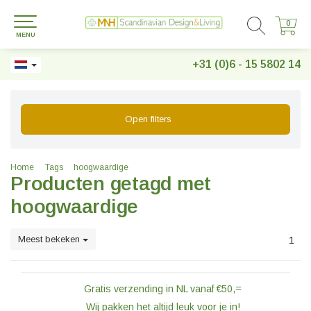
0
0
MENU
+31 (0)6 - 15 5802 14
Open filters
Home
Tags
hoogwaardige
Producten getagd met
hoogwaardige
Meest bekeken
1
Gratis verzending in NL vanaf €50,=
Wij pakken het altijd leuk voor je in!