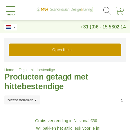
0
0
MENU
+31 (0)6 - 15 5802 14
Open filters
Home
Tags
hittebestendige
Producten getagd met
hittebestendige
Meest bekeken
1
Gratis verzending in NL vanaf €50,=
Wij pakken het altijd leuk voor je in!