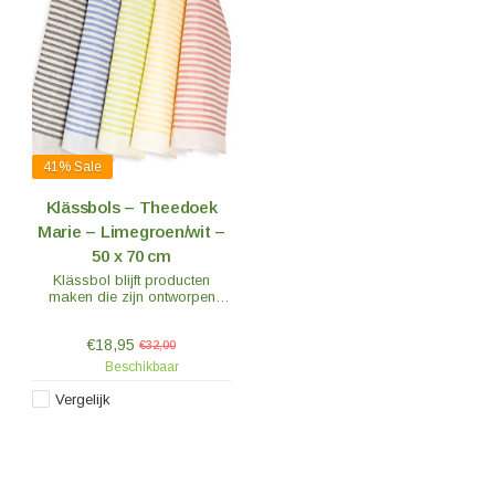
41%
Sale
Klässbols – Theedoek
Marie – Limegroen/wit –
50 x 70 cm
Klässbol blijft producten
maken die zijn ontworpen
door de Deense Hanne Vedel.
Ze zijn verkrijgbaar als
€18,95
tafellopers, theedoeken en
€32,00
servetten.
Beschikbaar
Vergelijk