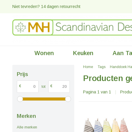
Niet tevreden? 14 dagen retourrecht
Wonen
Keuken
Aan Ta
Home
Tags
Handdoek H
Prijs
Producten g
€
€
tot
Pagina 1 van 1
|
Produ
Merken
Alle merken