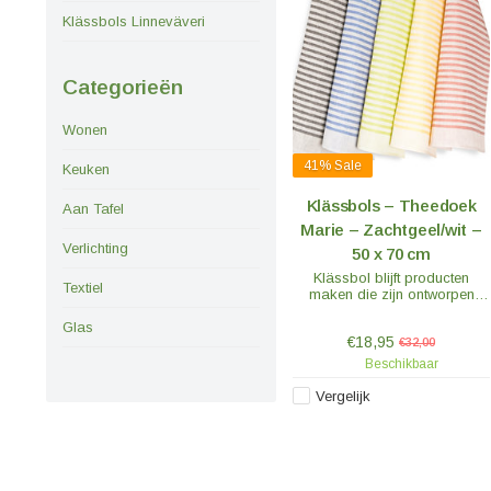
Klässbols Linneväveri
Categorieën
Wonen
41%
Sale
Keuken
Klässbols – Theedoek
Aan Tafel
Marie – Zachtgeel/wit –
Verlichting
50 x 70 cm
Klässbol blijft producten
Textiel
maken die zijn ontworpen
door de Deense Hanne Vedel.
Ze zijn verkrijgbaar als
Glas
€18,95
tafellopers, theedoeken en
€32,00
servetten.
Beschikbaar
Vergelijk