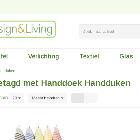
fel
Verlichting
Textiel
Glas
andduken
etagd met Handdoek Handduken
cten
20
Meest bekeken