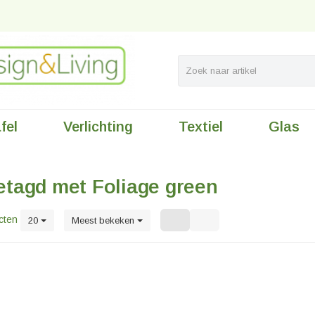
fel
Verlichting
Textiel
Glas
n
etagd met Foliage green
cten
20
Meest bekeken