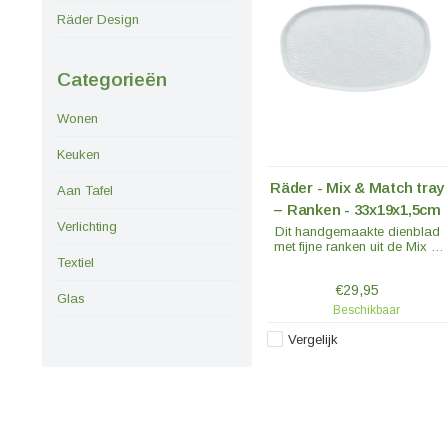
Räder Design
Categorieën
Wonen
Keuken
Räder - Mix & Match tray
Aan Tafel
– Ranken - 33x19x1,5cm
Verlichting
Dit handgemaakte dienblad
met fijne ranken uit de Mix &
Match collectie van Räder laat
Textiel
je tafel bloeien.
€29,95
Glas
Beschikbaar
Vergelijk