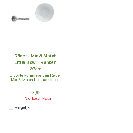
Räder - Mix & Match
Little Bowl - Ranken
Ø7cm
Dit witte kommetje van Räder
Mix & Match bestaat uit een
klein schaaltje met aan de
binnenkant, in reliëf, het ranken
€8,95
motief en een klein
porseleinen lepeltje.
Niet beschikbaar
Vergelijk