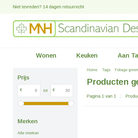
Niet tevreden? 14 dagen retourrecht
Wonen
Keuken
Aan Ta
Home
Tags
Foliage gree
Prijs
Producten g
€
€
tot
Pagina 1 van 1
|
Produ
Merken
Alle merken