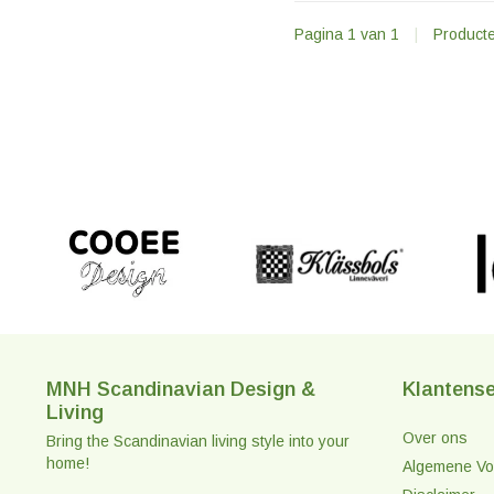
Pagina 1 van 1
|
Product
MNH Scandinavian Design &
Klantense
Living
Over ons
Bring the Scandinavian living style into your
home!
Algemene Vo