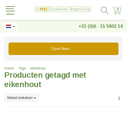
0
0
MENU
+31 (0)6 - 15 5802 14
Open filters
Home
Tags
eikenhout
Producten getagd met
eikenhout
Meest bekeken
1