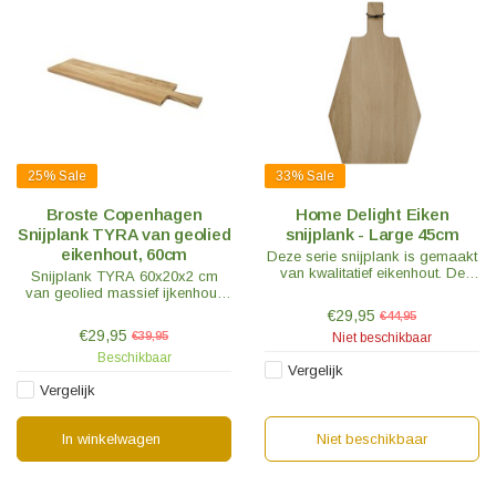
25%
Sale
33%
Sale
Broste Copenhagen
Home Delight Eiken
Snijplank TYRA van geolied
snijplank - Large 45cm
eikenhout, 60cm
Deze serie snijplank is gemaakt
van kwalitatief eikenhout. De
Snijplank TYRA 60x20x2 cm
snijplank is niet alleen heel
van geolied massief ijkenhout.
praktisch maar staat ook nog
Door zijn vorm en eenvoud staat
€29,95
€44,95
eens heel mooi bij het serveren
de snijplank ook prachtig in de
€29,95
€39,95
Niet beschikbaar
van je favoriete hapjes.
keuken.
Beschikbaar
Vergelijk
Vergelijk
In winkelwagen
Niet beschikbaar