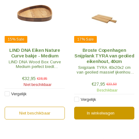
15%
Sale
17%
Sale
LIND DNA Eiken Nature
Broste Copenhagen
Curve bakje - Medium
Snijplank TYRA van geolied
eikenhout, 40cm
LIND DNA Wood Box Curve
Medium perfect biedt
Snijplank TYRA 40x20x2 cm
opbergmogelijkheden voor
van geolied massief ijkenhout.
kleine woonaccessoires maar
Door zijn vorm en eenvoud staat
€32,95
€38,95
kan ook gebruikt worden voor
de snijplank ook prachtig in de
€27,95
€33,50
Niet beschikbaar
pinda's bij de borrel.
keuken.
Beschikbaar
Vergelijk
Vergelijk
Niet beschikbaar
In winkelwagen