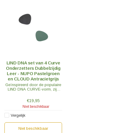
LIND DNA set van 4 Curve
Onderzetters Dubbelzijdig
Leer - NUPO Pastelgroen
en CLOUD Antracietgrijs
Geïnspireerd door de populaire
LIND DNA CURVE-vorm, zijn
deze Curve onderzetters perfect
als aanvulling op je tafelsetting
€19,95
of als designstatement.
Niet beschikbaar
Vergelijk
Niet beschikbaar