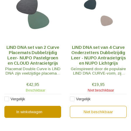
LIND DNA set van 2 Curve
LIND DNA set van 4 Curve
Placemats Dubbelzijdig
Onderzetters Dubbelzijdig
Leer- NUPO Pastelgroen
Leer - NUPO Antracietgrijs
en CLOUD Antracietgrijs
en NUPO Lichtgrijs
Placemat Double Curve is LIND
Geïnspireerd door de populaire
DNA zijn veelzijdige placemat -
LIND DNA CURVE-vorm, zijn
een omkeerbare placemat van
deze Curve onderzetters perfect
gerecycled leer met
als aanvulling op je tafelsetting
€42,95
€19,95
verschillende kleuren aan beide
of als designstatement.
Beschikbaar
Niet beschikbaar
zijden.
Vergelijk
Vergelijk
In winkelwagen
Niet beschikbaar