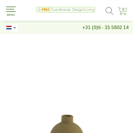
0
0
MENU
+31 (0)6 - 15 5802 14