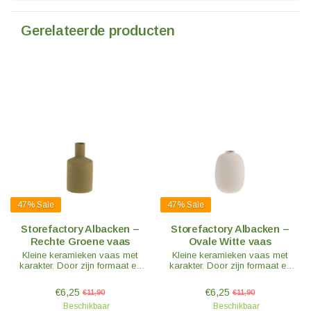
Gerelateerde producten
47%
Sale
47%
Sale
Storefactory Albacken –
Storefactory Albacken –
Rechte Groene vaas
Ovale Witte vaas
Kleine keramieken vaas met
Kleine keramieken vaas met
karakter. Door zijn formaat en
karakter. Door zijn formaat en
vorm past deze perfect op alle
vorm past deze perfect op alle
plaatsen met beperkte ruimte
plaatsen met beperkte ruimte
€6,25
€6,25
€11,90
€11,90
voor decoratie.
voor decoratie.
Beschikbaar
Beschikbaar