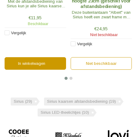
hoogte 23cm (geschikt voor
Met de afstandsbediening van
Sirius kun je alle Sirius kaarsen
afstandsbediening)
tegelijkertijd aan en uit te doen of
Deze buitenlantaarn "Albert" van
gebruik maken van de handige
Sirius heeft een zwart frame met
€11,95
timer functie.
een glazenkap. De lantaarn is
Beschikbaar
23cm hoog en voorzien van een
€24,95
ketting om op te kunnen hangen.
Vergelijk
Niet beschikbaar
Vergelijk
In winkelwagen
Niet beschikbaar
Sirius
(29)
Sirius kaarsen afstandsbediening
(19)
Sirius LED-theelichtjes
(10)