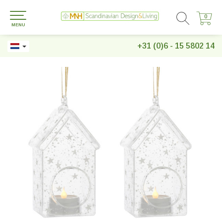
0
0
MENU
+31 (0)6 - 15 5802 14