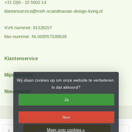
+31 (0)6 - 15 5802 14
klantenservice@mnh-scandinavian-design-living.nl
KVK nummer: 81326157
btw-nummer: NL003557328B38
Klantenservice
Mijn account
Wij slaan cookies op om onze website te verbeteren.
Is dat akkoord?
Nieuwsbrief
Ja
Nee
© Copyright 2026 MNH Scandinavian Design & Living
- Theme by
Frontlabel
+
Meer over cookies »
Toevoegen aan winkelwagen