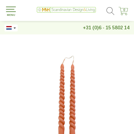
0
0
MENU
+31 (0)6 - 15 5802 14