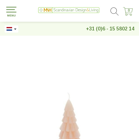
0
0
MENU
+31 (0)6 - 15 5802 14