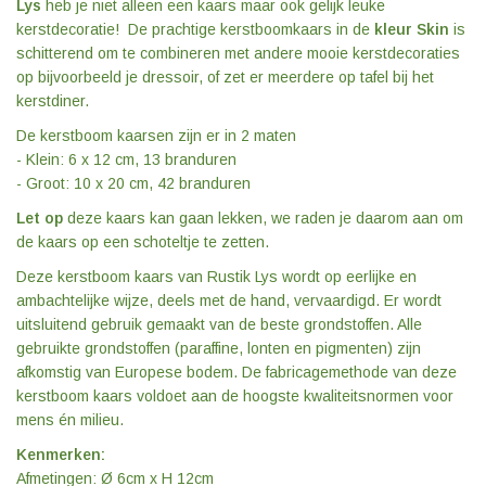
Lys
heb je niet alleen een kaars maar ook gelijk leuke
kerstdecoratie! ​ De prachtige kerstboomkaars in de
kleur Skin
is
schitterend om te combineren met andere mooie kerstdecoraties
op bijvoorbeeld je dressoir, of zet er meerdere op tafel bij het
kerstdiner.
De kerstboom kaarsen zijn er in 2 maten
- Klein: 6 x 12 cm, 13 branduren
- Groot: 10 x 20 cm, 42 branduren
Let op
deze kaars kan gaan lekken, we raden je daarom aan om
de kaars op een schoteltje te zetten.
Deze kerstboom kaars van Rustik Lys wordt op eerlijke en
ambachtelijke wijze, deels met de hand, vervaardigd. Er wordt
uitsluitend gebruik gemaakt van de beste grondstoffen. Alle
gebruikte grondstoffen (paraffine, lonten en pigmenten) zijn
afkomstig van Europese bodem. De fabricagemethode van deze
kerstboom kaars voldoet aan de hoogste kwaliteitsnormen voor
mens én milieu.
Kenmerken:
Afmetingen: Ø 6cm x H 12cm