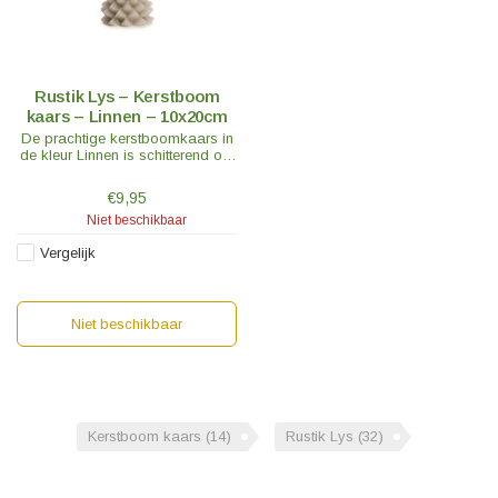
Rustik Lys – Kerstboom
kaars – Linnen – 10x20cm
De prachtige kerstboomkaars in
de kleur Linnen is schitterend om
te combineren met andere mooie
kerstdecoraties of zet er
€9,95
meerdere op tafel bij het
Niet beschikbaar
kerstdiner.
Vergelijk
Niet beschikbaar
Kerstboom kaars
(14)
Rustik Lys
(32)