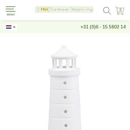
0
0
MENU
+31 (0)6 - 15 5802 14