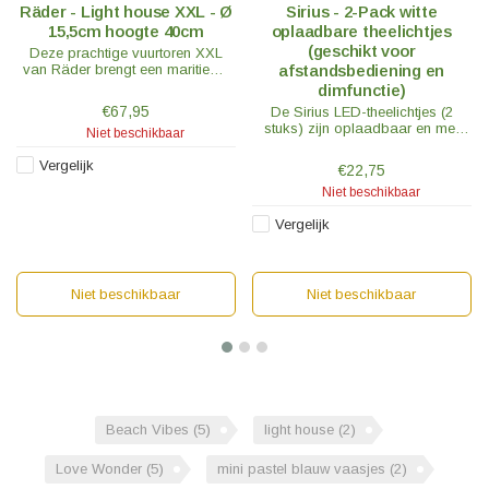
Räder - Light house XXL - Ø
Sirius - 2-Pack witte
15,5cm hoogte 40cm
oplaadbare theelichtjes
(geschikt voor
Deze prachtige vuurtoren XXL
van Räder brengt een maritieme
afstandsbediening en
vakantiesfeer in elk huis. Räder
dimfunctie)
staat bekend om de uitzonderlijk
€67,95
De Sirius LED-theelichtjes (2
hoge kwaliteit porselein.
stuks) zijn oplaadbaar en met
Niet beschikbaar
hun zacht flikkerende vlam zien
ze er als een echte vlam uit.
Vergelijk
€22,75
Niet beschikbaar
Vergelijk
Niet beschikbaar
Niet beschikbaar
Beach Vibes
(5)
light house
(2)
Love Wonder
(5)
mini pastel blauw vaasjes
(2)