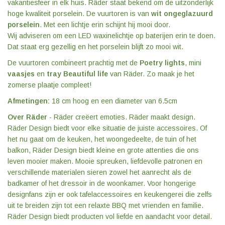
vakantiesfeer in elk huis. Räder staat bekend om de uitzonderlijk
hoge kwaliteit porselein. De vuurtoren is van
wit ongeglazuurd
porselein
. Met een lichtje erin schijnt hij mooi door.
Wij adviseren om een LED waxinelichtje op baterijen erin te doen.
Dat staat erg gezellig en het porselein blijft zo mooi wit.
De vuurtoren combineert prachtig met de
Poetry lights
, mini
vaasjes
en
tray Beautiful life
van Räder. Zo maak je het
zomerse plaatje compleet!
Afmetingen:
18 cm hoog en een diameter van 6.5cm
Over Räder
- Räder creëert emoties. Räder maakt design.
Räder Design biedt voor elke situatie de juiste accessoires. Of
het nu gaat om de keuken, het woongedeelte, de tuin of het
balkon, Räder Design biedt kleine en grote attenties die ons
leven mooier maken. Mooie spreuken, liefdevolle patronen en
verschillende materialen sieren zowel het aanrecht als de
badkamer of het dressoir in de woonkamer. Voor hongerige
designfans zijn er ook tafelaccessoires en keukengerei die zelfs
uit te breiden zijn tot een relaxte BBQ met vrienden en familie.
Räder Design biedt producten vol liefde en aandacht voor detail.