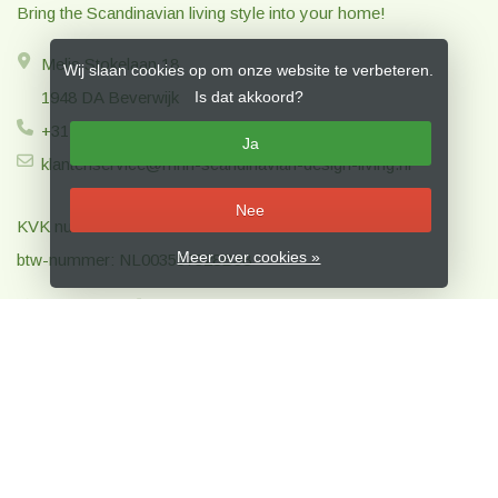
Bring the Scandinavian living style into your home!
Melis Stokelaan 18
Wij slaan cookies op om onze website te verbeteren.
Is dat akkoord?
1948 DA Beverwijk
+31 (0)6 - 15 5802 14
Ja
klantenservice@mnh-scandinavian-design-living.nl
Nee
KVK nummer: 81326157
Meer over cookies »
btw-nummer: NL003557328B38
Klantenservice
Mijn account
Nieuwsbrief